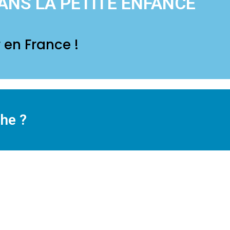
ANS LA PETITE ENFANCE
 en France !
che ?