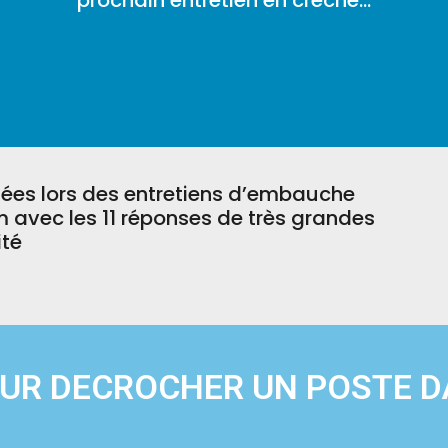
prochain entretien en crèche…
osées lors des entretiens d’embauche
 avec les 11 réponses de très grandes
ité
OUR DECROCHER UN POSTE D